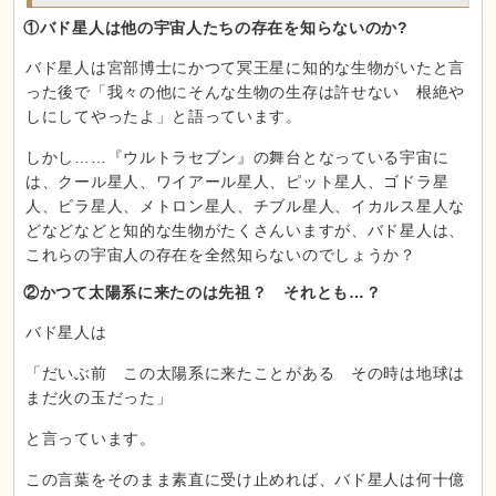
①バド星人は他の宇宙人たちの存在を知らないのか?
バド星人は宮部博士にかつて冥王星に知的な生物がいたと言
った後で「我々の他にそんな生物の生存は許せない 根絶や
しにしてやったよ」と語っています。
しかし……『ウルトラセブン』の舞台となっている宇宙に
は、クール星人、ワイアール星人、ピット星人、ゴドラ星
人、ビラ星人、メトロン星人、チブル星人、イカルス星人な
どなどなどと知的な生物がたくさんいますが、バド星人は、
これらの宇宙人の存在を全然知らないのでしょうか？
②かつて太陽系に来たのは先祖？ それとも…？
バド星人は
「だいぶ前 この太陽系に来たことがある その時は地球は
まだ火の玉だった」
と言っています。
この言葉をそのまま素直に受け止めれば、バド星人は何十億