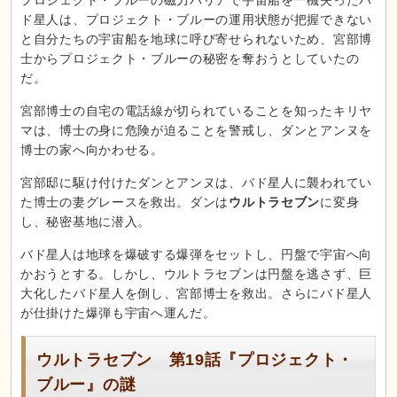
ド星人は、プロジェクト・ブルーの運用状態が把握できない
と自分たちの宇宙船を地球に呼び寄せられないため、宮部博
士からプロジェクト・ブルーの秘密を奪おうとしていたの
だ。
宮部博士の自宅の電話線が切られていることを知ったキリヤ
マは、博士の身に危険が迫ることを警戒し、ダンとアンヌを
博士の家へ向かわせる。
宮部邸に駆け付けたダンとアンヌは、バド星人に襲われてい
た博士の妻グレースを救出。ダンは
ウルトラセブン
に変身
し、秘密基地に潜入。
バド星人は地球を爆破する爆弾をセットし、円盤で宇宙へ向
かおうとする。しかし、ウルトラセブンは円盤を逃さず、巨
大化したバド星人を倒し、宮部博士を救出。さらにバド星人
が仕掛けた爆弾も宇宙へ運んだ。
ウルトラセブン 第19話『プロジェクト・
ブルー』の謎