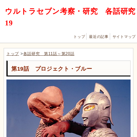
ウルトラセブン考察・研究 各話研究
19
トップ
最近の記事
サイトマップ
トップ
>
各話研究 第11話～第20話
第19話 プロジェクト・ブルー