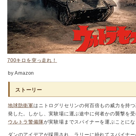
700キロを突っ走れ！
by Amazon
ストーリー
地球防衛軍
はニトログリセリンの何百倍もの威力を持つ
発した。しかし、実験場に運ぶ途中に何者かの襲撃を受
ウルトラ警備隊
が実験場までスパイナーを運ぶことにな
ダンのアイデアが採用され、ラリーに紛れてスパイナー