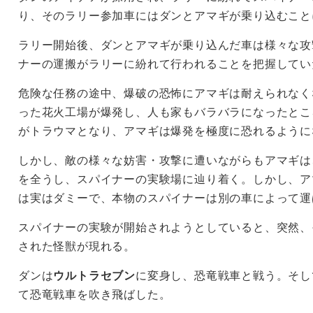
り、そのラリー参加車にはダンとアマギが乗り込むこと
ラリー開始後、ダンとアマギが乗り込んだ車は様々な攻
ナーの運搬がラリーに紛れて行われることを把握してい
危険な任務の途中、爆破の恐怖にアマギは耐えられなく
った花火工場が爆発し、人も家もバラバラになったとこ
がトラウマとなり、アマギは爆発を極度に恐れるように
しかし、敵の様々な妨害・攻撃に遭いながらもアマギは
を全うし、スパイナーの実験場に辿り着く。しかし、ア
は実はダミーで、本物のスパイナーは別の車によって運
スパイナーの実験が開始されようとしていると、突然、
された怪獣が現れる。
ダンは
ウルトラセブン
に変身し、恐竜戦車と戦う。そし
て恐竜戦車を吹き飛ばした。