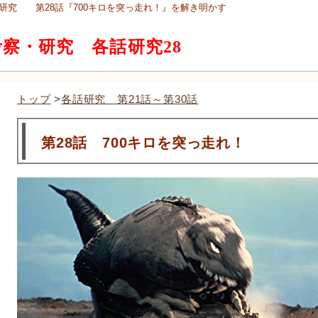
研究 第28話『700キロを突っ走れ！』を解き明かす
察・研究 各話研究28
トップ
>
各話研究 第21話～第30話
第28話 700キロを突っ走れ！