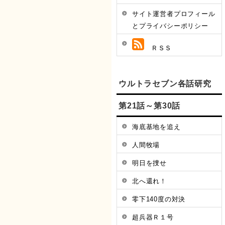
サイト運営者プロフィール
とプライバシーポリシー
ＲＳＳ
ウルトラセブン各話研究
第21話～第30話
海底基地を追え
人間牧場
明日を捜せ
北へ還れ！
零下140度の対決
超兵器Ｒ１号