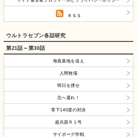
ＲＳＳ
ウルトラセブン各話研究
第21話～第30話
海底基地を追え
人間牧場
明日を捜せ
北へ還れ！
零下140度の対決
超兵器Ｒ１号
サイボーグ作戦