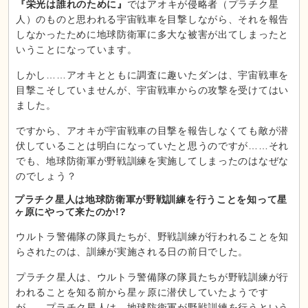
『栄光は誰れのために』
ではアオキが侵略者（プラチク星
人）のものと思われる宇宙戦車を目撃しながら、それを報告
しなかったために地球防衛軍に多大な被害が出てしまったと
いうことになっています。
しかし……アオキとともに調査に趣いたダンは、宇宙戦車を
目撃こそしていませんが、宇宙戦車からの攻撃を受けてはい
ました。
ですから、アオキが宇宙戦車の目撃を報告しなくても敵が潜
伏していることは明白になっていたと思うのですが……それ
でも、地球防衛軍が野戦訓練を実施してしまったのはなぜな
のでしょう？
プラチク星人は地球防衛軍が野戦訓練を行うことを知って星
ヶ原にやって来たのか!?
ウルトラ警備隊の隊員たちが、野戦訓練が行われることを知
らされたのは、訓練が実施される日の前日でした。
プラチク星人は、ウルトラ警備隊の隊員たちが野戦訓練が行
われることを知る前から星ヶ原に潜伏していたようです
が……プラチク星人は、地球防衛軍が野戦訓練を行うという