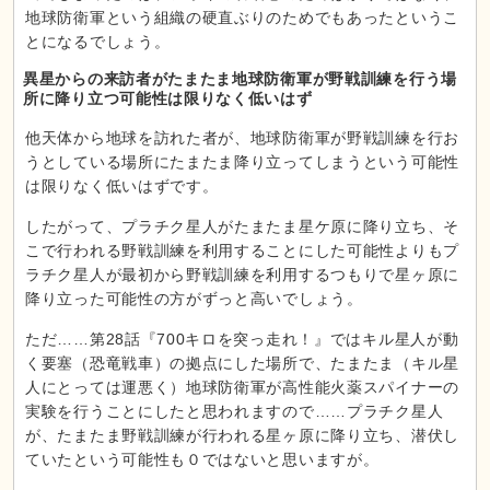
地球防衛軍という組織の硬直ぶりのためでもあったというこ
とになるでしょう。
異星からの来訪者がたまたま地球防衛軍が野戦訓練を行う場
所に降り立つ可能性は限りなく低いはず
他天体から地球を訪れた者が、地球防衛軍が野戦訓練を行お
うとしている場所にたまたま降り立ってしまうという可能性
は限りなく低いはずです。
したがって、プラチク星人がたまたま星ケ原に降り立ち、そ
こで行われる野戦訓練を利用することにした可能性よりもプ
ラチク星人が最初から野戦訓練を利用するつもりで星ヶ原に
降り立った可能性の方がずっと高いでしょう。
ただ……第28話『700キロを突っ走れ！』ではキル星人が動
く要塞（恐竜戦車）の拠点にした場所で、たまたま（キル星
人にとっては運悪く）地球防衛軍が高性能火薬スパイナーの
実験を行うことにしたと思われますので……プラチク星人
が、たまたま野戦訓練が行われる星ヶ原に降り立ち、潜伏し
ていたという可能性も０ではないと思いますが。