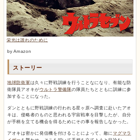
栄光は誰れのために
by Amazon
ストーリー
地球防衛軍
は久々に野戦訓練を行うことなになり、有能な防
衛隊員アオキが
ウルトラ警備隊
の隊員たちとともに訓練に参
加することになった。
ダンとともに野戦訓練の行われる星ヶ原へ調査に赴いたアオ
キは、侵略者のものと思われる宇宙戦車を目撃したが、自分
が手柄を立てる機会を得るためにその事を報告しなかった。
アオキは密かに発信機を付けることによって、敵に
マグマラ
イザー
を襲わせ、そこを叩いて手柄を立てようと目論む。