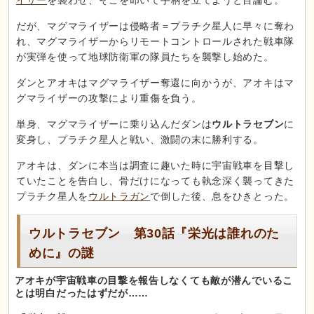
だが、マグマライザーは侵略者＝プラチク星人に早々に奪わ
れ、マグマライザーからリモートコントロールされた戦車隊
が実弾を使って地球防衛軍の隊員たちを襲撃し始めた。
ダンとアオキはマグマライザー奪還に向かうが、アオキはマ
グマライザーの攻撃により重傷を負う。
単身、マグマライザーに乗り込んだダンは
ウルトラセブン
に
変身し、プラチク星人と戦い、激闘の末に勝利する。
アオキは、ダンに本当は調査に趣いた時に宇宙戦車を目撃し
ていたことを告白し、骨だけになっても執念深く襲ってきた
プラチク星人を
ウルトラガン
で倒した後、息をひきとった。
ウルトラセブン 第30話『栄光は誰れのた
めに』の謎
アオキが宇宙戦車の目撃を報告しなくても敵が潜んでいるこ
とは明白だったはずだが……