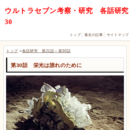
ウルトラセブン考察・研究 各話研究
30
トップ
最近の記事
サイトマップ
トップ
>
各話研究 第21話～第30話
第30話 栄光は誰れのために