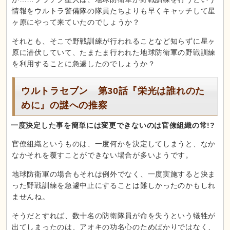
情報をウルトラ警備隊の隊員たちよりも早くキャッチして星
ヶ原にやって来ていたのでしょうか？
それとも、そこで野戦訓練が行われることなど知らずに星ヶ
原に潜伏していて、たまたま行われた地球防衛軍の野戦訓練
を利用することに急遽したのでしょうか？
ウルトラセブン 第30話『栄光は誰れのた
めに』の謎への推察
一度決定した事を簡単には変更できないのは官僚組織の常!?
官僚組織というものは、一度何かを決定してしまうと、なか
なかそれを覆すことができない場合が多いようです。
地球防衛軍の場合もそれは例外でなく、一度実施すると決ま
った野戦訓練を急遽中止にすることは難しかったのかもしれ
ませんね。
そうだとすれば、数十名の防衛隊員が命を失うという犠牲が
出てしまったのは、アオキの功名心のためばかりではなく、